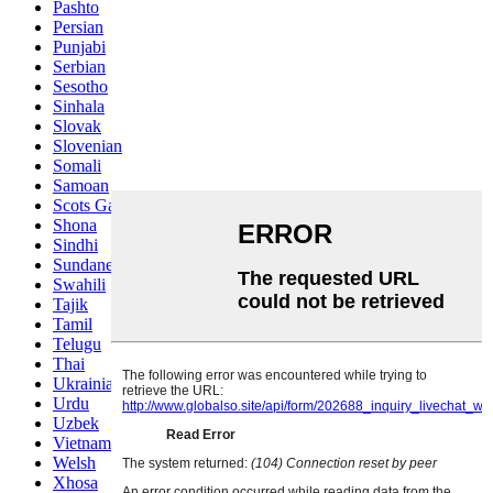
Pashto
Persian
Punjabi
Serbian
Sesotho
Sinhala
Slovak
Slovenian
Somali
Samoan
Scots Gaelic
Shona
Sindhi
Sundanese
Swahili
Tajik
Tamil
Telugu
Thai
Ukrainian
Urdu
Uzbek
Vietnamese
Welsh
Xhosa