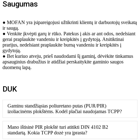
Saugumas
● MOFAN yra įsipareigojusi užtikrinti klientų ir darbuotojų sveikatą
ir saugą.
● Venkite įkvėpti garų ir rūko. Patekus į akis ar ant odos, nedelsiant
gerai praplaukite vandeniu ir kreipkitės į gydytoją. Atsitiktinai
prarijus, nedelsiant praplaukite burną vandeniu ir kreipkitės į
gydytoją.
● Bet kuriuo atveju, prieš naudodami šį gaminį, dėvėkite tinkamus
apsauginius drabužius ir atidžiai perskaitykite gaminio saugos
duomenų lapą.
DUK
Gaminu standžiąsias poliuretano putas (PUR/PIR)
izoliacinėms plokštėms. Kodėl plačiai naudojamas TCPP?
Mano ištisinė PIR plokštė turi atitikti DIN 4102 B2
standartą. Kokia TCPP dozė yra įprasta?