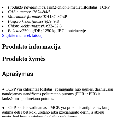
Produkto pavadinimas:
Tris(2-chlor-1-metiletil)fosfatas, TCPP
CAS numeris:
13674-84-5
Molekulinė formulė:
C9H18Cl3O4P
Fosforo kiekis (masės%):
9–9,8
Chloro kiekis (masės%):
32–32,8
Paketas:
250 kg/DR; 1250 kg IBC konteineryje
Siųskite mums el. laišką
Produkto informacija
Produkto žymės
Aprašymas
● TCPP yra chlorintas fosfatas, apsaugantis nuo ugnies, dažniausiai
naudojamas standžioms poliuretano putoms (PUR ir PIR) ir
lanksčioms poliuretano putoms.
● TCPP, kartais vadinamas TMCP, yra priedinis antipirenas, kurį
galima dėti į bet kokį uretano arba izocianurato derinį iš abiejų
pusių, kad būtų pasiektas ilgalaikis stabilumas.