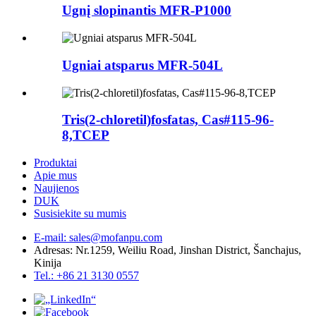
Ugnį slopinantis MFR-P1000
Ugniai atsparus MFR-504L
Tris(2-chloretil)fosfatas, Cas#115-96-
8,TCEP
Produktai
Apie mus
Naujienos
DUK
Susisiekite su mumis
E-mail: sales@mofanpu.com
Adresas: Nr.1259, Weiliu Road, Jinshan District, Šanchajus,
Kinija
Tel.: +86 21 3130 0557