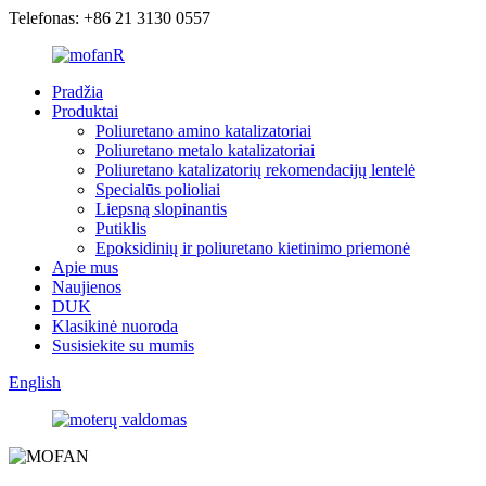
Telefonas: +86 21 3130 0557
Pradžia
Produktai
Poliuretano amino katalizatoriai
Poliuretano metalo katalizatoriai
Poliuretano katalizatorių rekomendacijų lentelė
Specialūs polioliai
Liepsną slopinantis
Putiklis
Epoksidinių ir poliuretano kietinimo priemonė
Apie mus
Naujienos
DUK
Klasikinė nuoroda
Susisiekite su mumis
English