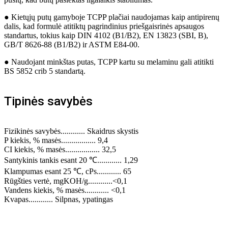
● Kietųjų putų gamyboje TCPP plačiai naudojamas kaip antipirenų
dalis, kad formulė atitiktų pagrindinius priešgaisrinės apsaugos
standartus, tokius kaip DIN 4102 (B1/B2), EN 13823 (SBI, B),
GB/T 8626-88 (B1/B2) ir ASTM E84-00.
● Naudojant minkštas putas, TCPP kartu su melaminu gali atitikti
BS 5852 crib 5 standartą.
Tipinės savybės
Fizikinės savybės............ Skaidrus skystis
P kiekis, % masės................. 9,4
CI kiekis, % masės................. 32,5
Santykinis tankis esant 20 ℃............ 1,29
Klampumas esant 25 ℃, cPs............ 65
Rūgšties vertė, mgKOH/g............<0,1
Vandens kiekis, % masės............ <0,1
Kvapas............ Silpnas, ypatingas