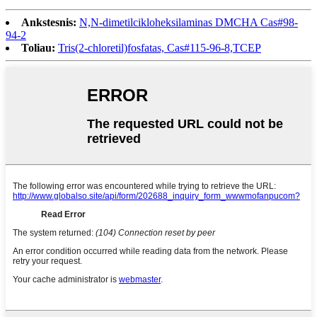
Ankstesnis:
N,N-dimetilcikloheksilaminas DMCHA Cas#98-
94-2
Toliau:
Tris(2-chloretil)fosfatas, Cas#115-96-8,TCEP