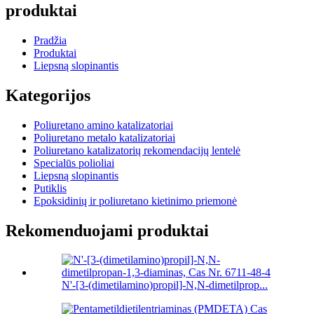
produktai
Pradžia
Produktai
Liepsną slopinantis
Kategorijos
Poliuretano amino katalizatoriai
Poliuretano metalo katalizatoriai
Poliuretano katalizatorių rekomendacijų lentelė
Specialūs polioliai
Liepsną slopinantis
Putiklis
Epoksidinių ir poliuretano kietinimo priemonė
Rekomenduojami produktai
N'-[3-(dimetilamino)propil]-N,N-dimetilprop...