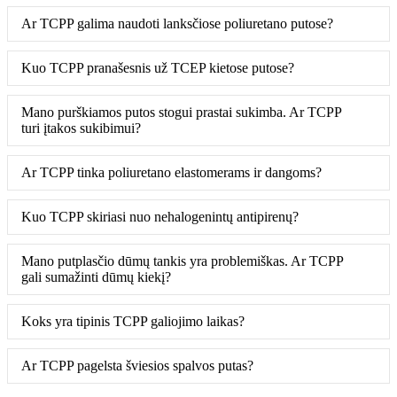
Ar TCPP galima naudoti lanksčiose poliuretano putose?
Kuo TCPP pranašesnis už TCEP kietose putose?
Mano purškiamos putos stogui prastai sukimba. Ar TCPP
turi įtakos sukibimui?
Ar TCPP tinka poliuretano elastomerams ir dangoms?
Kuo TCPP skiriasi nuo nehalogenintų antipirenų?
Mano putplasčio dūmų tankis yra problemiškas. Ar TCPP
gali sumažinti dūmų kiekį?
Koks yra tipinis TCPP galiojimo laikas?
Ar TCPP pagelsta šviesios spalvos putas?