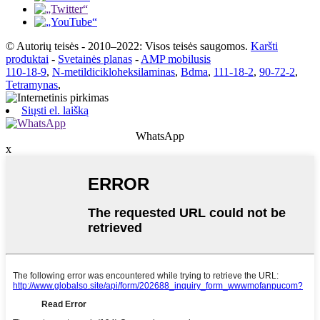
© Autorių teisės - 2010–2022: Visos teisės saugomos.
Karšti
produktai
-
Svetainės planas
-
AMP mobilusis
110-18-9
,
N-metildicikloheksilaminas
,
Bdma
,
111-18-2
,
90-72-2
,
Tetramynas
,
Siųsti el. laišką
WhatsApp
x