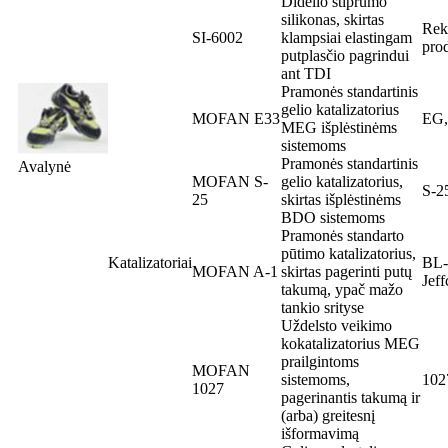
Didelio stiprumo
silikonas, skirtas
Rek
SI-6002
klampsiai elastingam
pro
putplasčio pagrindui
ant TDI
Pramonės standartinis
gelio katalizatorius
MOFAN E33
EG,
MEG išplėstinėms
sistemoms
Pramonės standartinis
Avalynė
MOFAN S-
gelio katalizatorius,
S-2
25
skirtas išplėstinėms
BDO sistemoms
Pramonės standarto
pūtimo katalizatorius,
Katalizatoriai
BL-
MOFAN A-1
skirtas pagerinti putų
Jef
takumą, ypač mažo
tankio srityse
Uždelsto veikimo
kokatalizatorius MEG
prailgintoms
MOFAN
sistemoms,
102
1027
pagerinantis takumą ir
(arba) greitesnį
išformavimą