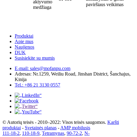
aktyvumo
paviršiaus veikimas
medžiaga
Produktai
Apie mus
Naujienos
DUK
Susisiekite su mumis
E-mail: sales@mofanpu.com
Adresas: Nr.1259, Weiliu Road, Jinshan District, Šanchajus,
Kinija
Tel.: +86 21 3130 0557
© Autorių teisės - 2010–2022: Visos teisės saugomos.
Karšti
produktai
-
Svetainės planas
-
AMP mobilusis
111-18-2
,
110-18-9
,
Tetramynas
,
90-72-2
,
N-