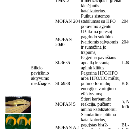
TMR-2
trimerizacijos ir greitai
kietėjantis
katalizatorius.
Puikus sistemos
MOFAN 204
stabilumas su HFO
204
poravimo agentu
Užtikrina geresnį
pagrindo sukibimą
MOFAN
įvairiomis sąlygomis
204
2040
ir sumažina jo
trapumą
Pagerina paviršiaus
SI-3635
apdailą ir srautą
L-6
Silicio
aplink kliūtis
paviršinio
Pagerina HFC/HFO
aktyvumo
arba HFO/HC mišrių
medžiagos
SI-6988
pūtimo formulių
B-8
energijos vartojimo
efektyvumą.
Stipri karbamido
5, 
MOFAN 5
reakcija, pučiant
Jef
amino katalizatoriui
Standartinis pūtimo
katalizatorius,
pagrįstas bis(2-
BL-
MOFAN A-1