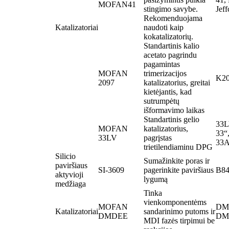
MOFAN41
stingimo savybe.
Jef
Rekomenduojama
Katalizatoriai
naudoti kaip
kokatalizatorių.
Standartinis kalio
acetato pagrindu
pagamintas
MOFAN
trimerizacijos
K2
2097
katalizatorius, greitai
kietėjantis, kad
sutrumpėtų
išformavimo laikas
Standartinis gelio
33L
MOFAN
katalizatorius,
33“,
33LV
pagrįstas
33
trietilendiaminu DPG
Silicio
Sumažinkite poras ir
paviršiaus
SI-3609
pagerinkite paviršiaus
B84
aktyvioji
lygumą
medžiaga
Tinka
vienkomponentėms
MOFAN
DMD
Katalizatoriai
sandarinimo putoms ir
DMDEE
DM
MDI fazės tirpimui be