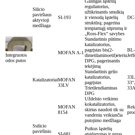
Galingas ląstelių
reguliatorius,
Silicio
užtikrinantis smulkią
paviršiaus
SI-193
ir vienodą ląstelių
DC-
aktyvioji
struktūrą; pagerina
medžiaga
tempiamąjį stiprumą ir
„Ross-Flex“ savybes
Standartinis pūtimo
katalizatorius,
pagrįstas bis(2-
BL-
M
OFAN A-1
Integruotos
dimetilaminoetil)eteriu
Jef
odos putos
DPG, pagerinantis
tekėjimą
Standartinis gelio
katalizatorius,
33L
Katalizatoriai
M
OFAN
pagrįstas
33“,
33LV
Trietilendiaminas
33
DPG
Uždelsto veikimo
kokatalizatorius,
M
OFAN
Rek
skirtas naudoti tik su
8154
pro
vandeniu veikiančia
putojimo medžiaga
S
silicio
Puikus ląstelių
paviršinio
S
I-681
atsidarymas ir geras