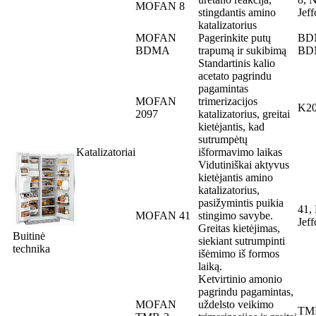
MOFAN 8
stingdantis amino
Jef
katalizatorius
MOFAN
Pagerinkite putų
BDM
BDMA
trapumą ir sukibimą
BD
Standartinis kalio
acetato pagrindu
pagamintas
MOFAN
trimerizacijos
K2
2097
katalizatorius, greitai
kietėjantis, kad
sutrumpėtų
Katalizatoriai
išformavimo laikas
Vidutiniškai aktyvus
kietėjantis amino
katalizatorius,
pasižymintis puikia
41,
MOFAN 41
stingimo savybe.
Jef
Greitas kietėjimas,
Buitinė
siekiant sutrumpinti
technika
išėmimo iš formos
laiką.
Ketvirtinio amonio
pagrindu pagamintas,
MOFAN
uždelsto veikimo
TM