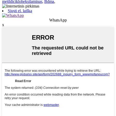
metildicikloheksilaminas
,
Bdma
,
Siųsti el. laišką
WhatsApp
x