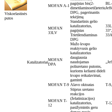
pagrįstas bis(2-
BL-
MOFAN A-1
dimetilaminoetil)eteriu
Jef
DPG, pagerinantis
Viskoelastinės
tekėjimą
putos
Standartinis gelio
katalizatorius,
33L
MOFAN
pagrįstas
33“,
33LV
Trietilendiaminas
33
DPG
Mažo kvapo
reaktyvusis gelio
katalizatorius
daugiausia
MOFAN
naudojamas
„Je
Katalizatoriai
DPA
poliuretano putoms,
kurioms keliami dideli
kvapo reikalavimai,
gaminti
MOFAN T-9
Alavo oktoatas
T-9
Stiprus uretano
reakcijos
(želatinizacijos)
MOFAN T-
katalizatorius,
T-1
12
pasižymintis geru
dervos pusės