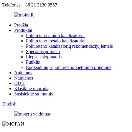
Telefonas: +86 21 3130 0557
Pradžia
Produktai
Poliuretano amino katalizatoriai
Poliuretano metalo katalizatoriai
Poliuretano katalizatorių rekomendacijų lentelė
Specialūs polioliai
Liepsną slopinantis
Putiklis
Epoksidinių ir poliuretano kietinimo priemonė
Apie mus
Naujienos
DUK
Klasikinė nuoroda
Susisiekite su mumis
English