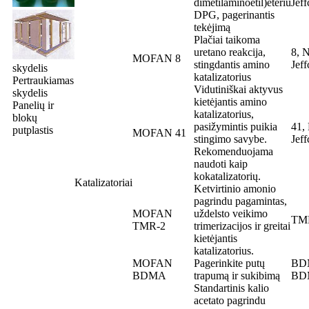
dimetilaminoetil)eteriu
Jef
DPG, pagerinantis
tekėjimą
Plačiai taikoma
uretano reakcija,
8, 
MOFAN 8
stingdantis amino
Jef
skydelis
katalizatorius
Pertraukiamas
Vidutiniškai aktyvus
skydelis
kietėjantis amino
Panelių ir
katalizatorius,
blokų
pasižymintis puikia
41,
putplastis
MOFAN 41
stingimo savybe.
Jef
Rekomenduojama
naudoti kaip
kokatalizatorių.
Katalizatoriai
Ketvirtinio amonio
pagrindu pagamintas,
MOFAN
uždelsto veikimo
TM
TMR-2
trimerizacijos ir greitai
kietėjantis
katalizatorius.
MOFAN
Pagerinkite putų
BDM
BDMA
trapumą ir sukibimą
BD
Standartinis kalio
acetato pagrindu