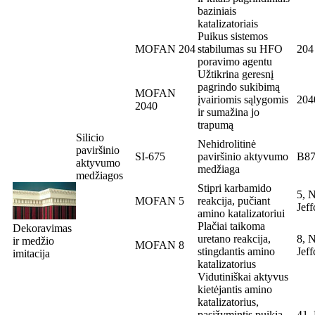
baziniais
katalizatoriais
Puikus sistemos
MOFAN 204
stabilumas su HFO
204
poravimo agentu
Užtikrina geresnį
pagrindo sukibimą
MOFAN
įvairiomis sąlygomis
204
2040
ir sumažina jo
trapumą
Silicio
Nehidrolitinė
paviršinio
SI-675
paviršinio aktyvumo
B8
aktyvumo
medžiaga
medžiagos
Stipri karbamido
5, 
MOFAN 5
reakcija, pučiant
Jef
amino katalizatoriui
Plačiai taikoma
Dekoravimas
uretano reakcija,
8, 
ir medžio
MOFAN 8
stingdantis amino
Jef
imitacija
katalizatorius
Vidutiniškai aktyvus
kietėjantis amino
katalizatorius,
pasižymintis puikia
41,