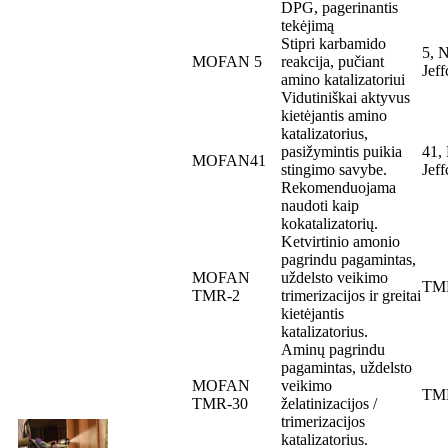
DPG, pagerinantis
tekėjimą
Stipri karbamido
5, 
MOFAN 5
reakcija, pučiant
Jef
amino katalizatoriui
Vidutiniškai aktyvus
kietėjantis amino
katalizatorius,
pasižymintis puikia
41,
MOFAN41
stingimo savybe.
Jef
Rekomenduojama
naudoti kaip
kokatalizatorių.
Ketvirtinio amonio
pagrindu pagamintas,
MOFAN
uždelsto veikimo
TM
TMR-2
trimerizacijos ir greitai
kietėjantis
katalizatorius.
Aminų pagrindu
pagamintas, uždelsto
MOFAN
veikimo
TM
TMR-30
želatinizacijos /
trimerizacijos
katalizatorius.