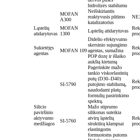
hidrolizės stabilumu
Neišskiriantis
MOFAN
reaktyvusis pūtimo
NE
A300
katalizatorius
Ląstelių
MOFAN
Rek
Ląstelių atidarytuvas
atidarytuvas
1300
pro
Didelio efektyvumo
skersinio sujungimo
Sukietėjęs
Rek
MOFAN 109
agentas, sumažina
agentas
pro
POP dozę ir išlaiko
aukštą kietumą
Pagerinkite mažo
tankio viskoelastinių
putų (D30–D40)
Rek
SI-5790
putojimo stabilumą,
pro
naudodami platų
formulių pasirinkimo
spektrą.
Silicio
Mažo stiprumo
paviršinio
silikonas suteikia
aktyvumo
atvirų ląstelių
Rek
SI-5760
medžiagos
struktūrą klampsai
pro
elastingoms
formuotoms putoms