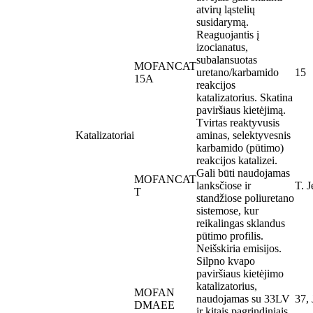
atvirų ląstelių
susidarymą.
Reaguojantis į
izocianatus,
subalansuotas
MOFANCAT
uretano/karbamido
15
15A
reakcijos
katalizatorius. Skatina
paviršiaus kietėjimą.
Tvirtas reaktyvusis
Katalizatoriai
aminas, selektyvesnis
karbamido (pūtimo)
reakcijos katalizei.
Gali būti naudojamas
MOFANCAT
lanksčiose ir
T. J
T
standžiose poliuretano
sistemose, kur
reikalingas sklandus
pūtimo profilis.
Neišskiria emisijos.
Silpno kvapo
paviršiaus kietėjimo
katalizatorius,
MOFAN
naudojamas su 33LV
37,
DMAEE
ir kitais pagrindiniais