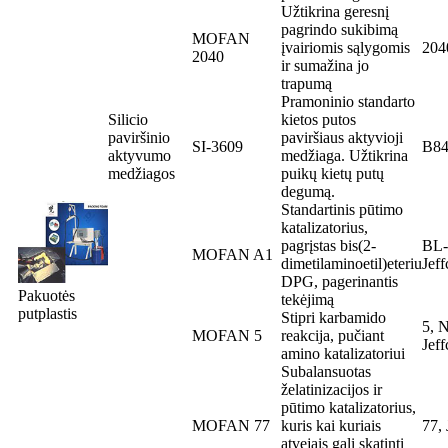
Užtikrina geresnį
pagrindo sukibimą
MOFAN
įvairiomis sąlygomis
204
2040
ir sumažina jo
trapumą
Pramoninio standarto
Silicio
kietos putos
paviršinio
paviršiaus aktyvioji
SI-3609
B84
aktyvumo
medžiaga. Užtikrina
medžiagos
puikų kietų putų
degumą.
Standartinis pūtimo
katalizatorius,
pagrįstas bis(2-
BL-
MOFAN A1
dimetilaminoetil)eteriu
Jef
DPG, pagerinantis
Pakuotės
tekėjimą
putplastis
Stipri karbamido
5, 
MOFAN 5
reakcija, pučiant
Jef
amino katalizatoriui
Subalansuotas
želatinizacijos ir
pūtimo katalizatorius,
MOFAN 77
kuris kai kuriais
77,
atvejais gali skatinti