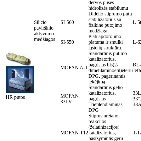
dervos pusės
hidrolizės stabilumu
Didelio stiprumo putų
stabilizatorius su
Silicio
SI-560
L-5
fizikine putojimo
paviršinio
medžiaga.
aktyvumo
Plati apdorojimo
medžiagos
SI-550
platuma ir smulki
L-6
ląstelių struktūra.
Standartinis pūtimo
katalizatorius,
pagrįstas bis(2-
BL-
MOFAN A-1
dimetilaminoetil)eteriu
Jef
DPG, pagerinantis
tekėjimą
Standartinis gelio
katalizatorius,
33L
MOFAN
HR putos
pagrįstas
33“,
33LV
Trietilendiaminas
33
DPG
Stiprus uretano
reakcijos
(želatinizacijos)
MOFAN T12
katalizatorius,
T-1
pasižymintis geru