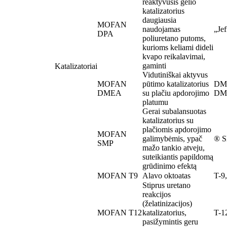
reaktyvusis gelio
katalizatorius
daugiausia
MOFAN
naudojamas
„Je
DPA
poliuretano putoms,
kurioms keliami dideli
kvapo reikalavimai,
gaminti
Katalizatoriai
Vidutiniškai aktyvus
MOFAN
pūtimo katalizatorius
DME
DMEA
su plačiu apdorojimo
DM
platumu
Gerai subalansuotas
katalizatorius su
plačiomis apdorojimo
MOFAN
galimybėmis, ypač
® 
SMP
mažo tankio atveju,
suteikiantis papildomą
grūdinimo efektą
MOFAN T9
Alavo oktoatas
T-9
Stiprus uretano
reakcijos
(želatinizacijos)
MOFAN T12
katalizatorius,
T-1
pasižymintis geru