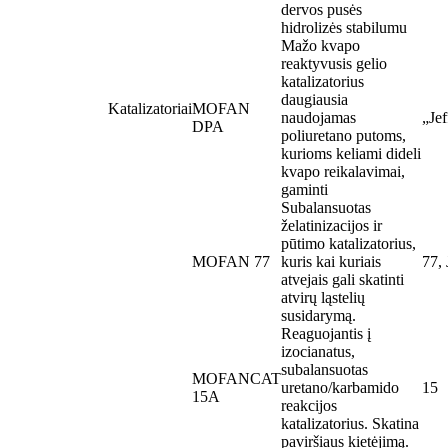
dervos pusės
hidrolizės stabilumu
Mažo kvapo
reaktyvusis gelio
katalizatorius
daugiausia
Katalizatoriai
MOFAN
naudojamas
„Je
DPA
poliuretano putoms,
kurioms keliami dideli
kvapo reikalavimai,
gaminti
Subalansuotas
želatinizacijos ir
pūtimo katalizatorius,
MOFAN 77
kuris kai kuriais
77,
atvejais gali skatinti
atvirų ląstelių
susidarymą.
Reaguojantis į
izocianatus,
subalansuotas
MOFANCAT
uretano/karbamido
15
15A
reakcijos
katalizatorius. Skatina
paviršiaus kietėjimą.