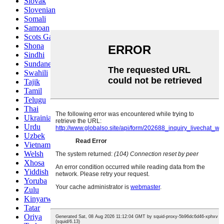
Slovak
Slovenian
Somali
Samoan
Scots Gaelic
Shona
Sindhi
Sundanese
Swahili
Tajik
Tamil
Telugu
Thai
Ukrainian
Urdu
Uzbek
Vietnamese
Welsh
Xhosa
Yiddish
Yoruba
Zulu
Kinyarwanda
Tatar
Oriya