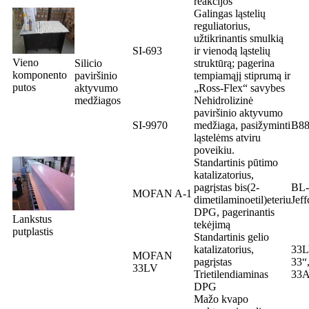
reakcijos
Galingas ląstelių
reguliatorius,
užtikrinantis smulkią
SI-693
ir vienodą ląstelių
Vieno
Silicio
struktūrą; pagerina
komponento
paviršinio
tempiamąjį stiprumą ir
putos
aktyvumo
„Ross-Flex“ savybes
medžiagos
Nehidrolizinė
paviršinio aktyvumo
SI-9970
medžiaga, pasižyminti
B88
ląstelėms atviru
poveikiu.
Standartinis pūtimo
katalizatorius,
pagrįstas bis(2-
BL-
MOFAN A-1
dimetilaminoetil)eteriu
Jef
DPG, pagerinantis
Lankstus
tekėjimą
putplastis
Standartinis gelio
katalizatorius,
33L
MOFAN
pagrįstas
33“,
33LV
Trietilendiaminas
33
DPG
Mažo kvapo