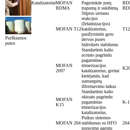
Katalizatoriai
MOFAN
Pagerinkite putų
BDM
BDMA
trapumą ir sukibimą
BD
Stiprus uretano
reakcijos
(želatinizacijos)
MOFAN T12
katalizatorius,
T12
pasižymintis geru
Purškiamos
dervos pusės
putos
hidrolizės stabilumu
Standartinis kalio
acetato pagrindu
pagamintas
MOFAN
trimerizacijos
K2
2097
katalizatorius, greitai
kietėjantis, kad
sutrumpėtų
išformavimo laikas
Standartinis kalio
oktoato pagrindu
MOFAN
pagamintas
K-1
K15
trimerizacijos
katalizatorius.
Puikus sistemos
MOFAN 204
stabilumas su HFO
204
poravimo agentu