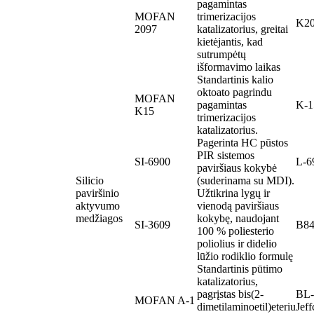
pagamintas
MOFAN
trimerizacijos
K2
2097
katalizatorius, greitai
kietėjantis, kad
sutrumpėtų
išformavimo laikas
Standartinis kalio
oktoato pagrindu
MOFAN
pagamintas
K-1
K15
trimerizacijos
katalizatorius.
Pagerinta HC pūstos
PIR sistemos
SI-6900
L-6
paviršiaus kokybė
Silicio
(suderinama su MDI).
paviršinio
Užtikrina lygų ir
aktyvumo
vienodą paviršiaus
medžiagos
kokybę, naudojant
SI-3609
B84
100 % poliesterio
poliolius ir didelio
lūžio rodiklio formulę
Standartinis pūtimo
katalizatorius,
pagrįstas bis(2-
BL-
MOFAN A-1
dimetilaminoetil)eteriu
Jef