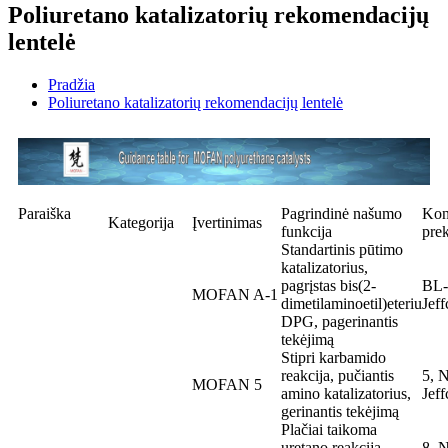
Poliuretano katalizatorių rekomendacijų
lentelė
Pradžia
Poliuretano katalizatorių rekomendacijų lentelė
Paraiška
Pagrindinė našumo
Kon
Kategorija
Įvertinimas
funkcija
pre
Standartinis pūtimo
katalizatorius,
pagrįstas bis(2-
BL-
MOFAN A-1
dimetilaminoetil)eteriu
Jef
DPG, pagerinantis
tekėjimą
Stipri karbamido
reakcija, pučiantis
5, 
MOFAN 5
amino katalizatorius,
Jef
gerinantis tekėjimą
Plačiai taikoma
uretano reakcija,
8, 