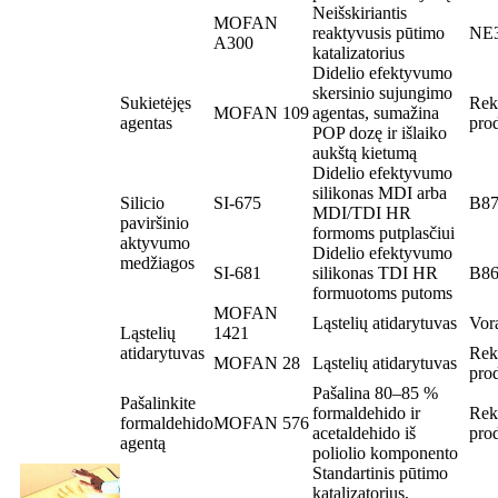
Neišskiriantis
MOFAN
reaktyvusis pūtimo
NE
A300
katalizatorius
Didelio efektyvumo
skersinio sujungimo
Sukietėjęs
Rek
MOFAN 109
agentas, sumažina
agentas
pro
POP dozę ir išlaiko
aukštą kietumą
Didelio efektyvumo
silikonas MDI arba
Silicio
SI-675
B8
MDI/TDI HR
paviršinio
formoms putplasčiui
aktyvumo
Didelio efektyvumo
medžiagos
SI-681
silikonas TDI HR
B86
formuotoms putoms
MOFAN
Ląstelių atidarytuvas
Vor
Ląstelių
1421
atidarytuvas
Rek
MOFAN 28
Ląstelių atidarytuvas
pro
Pašalina 80–85 %
Pašalinkite
formaldehido ir
Rek
formaldehido
MOFAN 576
acetaldehido iš
pro
agentą
poliolio komponento
Standartinis pūtimo
katalizatorius,