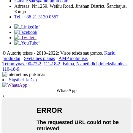
E-mail: sales@mofanpu.com
Adresas: Nr.1259, Weiliu Road, Jinshan District, Šanchajus,
Kinija
Tel.: +86 21 3130 0557
© Autorių teisės - 2010–2022: Visos teisės saugomos.
Karšti
produktai
-
Svetainės planas
-
AMP mobilusis
Tetramynas
,
90-72-2
,
111-18-2
,
Bdma
,
N-metildicikloheksilaminas
,
110-18-9
,
Siųsti el. laišką
WhatsApp
x