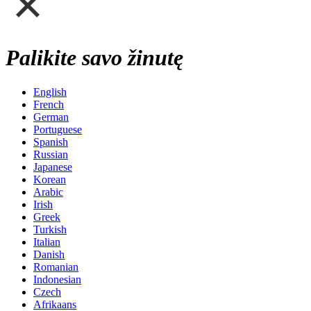
Palikite savo žinutę
English
French
German
Portuguese
Spanish
Russian
Japanese
Korean
Arabic
Irish
Greek
Turkish
Italian
Danish
Romanian
Indonesian
Czech
Afrikaans