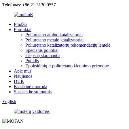
Telefonas: +86 21 3130 0557
Pradžia
Produktai
Poliuretano amino katalizatoriai
Poliuretano metalo katalizatoriai
Poliuretano katalizatorių rekomendacijų lentelė
Specialūs polioliai
Liepsną slopinantis
Putiklis
Epoksidinių ir poliuretano kietinimo priemonė
Apie mus
Naujienos
DUK
Klasikinė nuoroda
Susisiekite su mumis
English